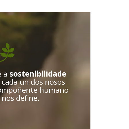

e a
sostenibilidade
 cada un dos nosos
 compoñente humano
 nos define.