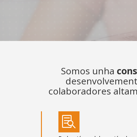
Somos unha
con
desenvolvemento 
colaboradores altame
