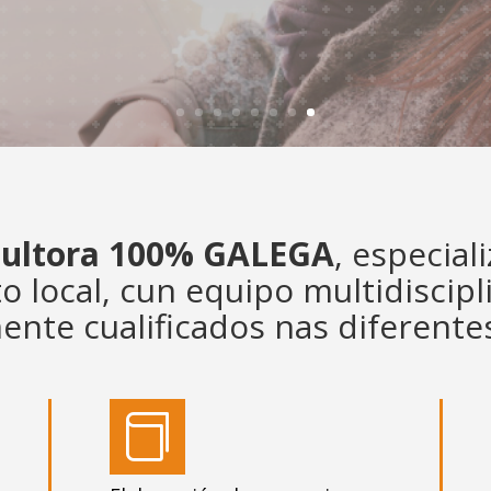
sultora 100% GALEGA
, especial
local, cun equipo multidiscipl
nte cualificados nas diferentes
