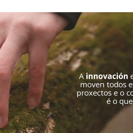
A
innovación
moven todos e
proxectos e o
é o que