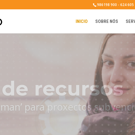
986198 900 - 624 605
INICIO
SOBRE NÓS
SER
lvemento lo
cutamos proxectos de empre