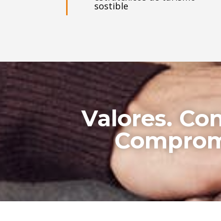
sostible
Valores. Con
Comprom