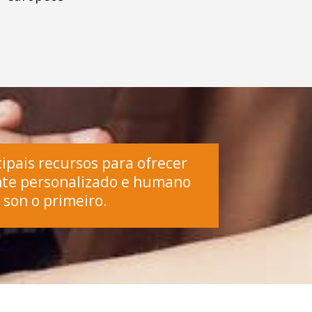
cipais recursos para ofrecer
ente personalizado e humano
 son o primeiro.