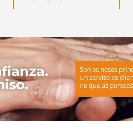
fianza.
Son os nosos prin
un servizo ao cli
iso.
no que as persoas