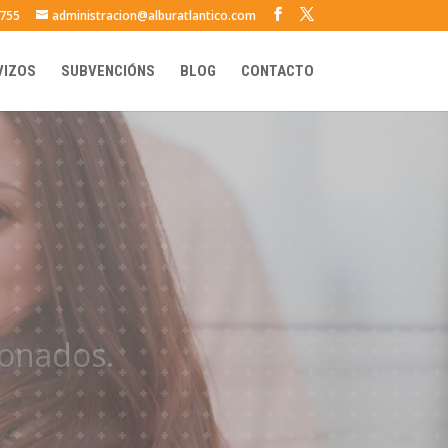
 755
administracion@alburatlantico.com
VIZOS
SUBVENCIÓNS
BLOG
CONTACTO
cal
ndemento.