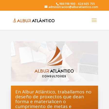
986198 900 - 624 605 755
administracion@alburatlantico.com
En Albur Atlántico, traballamos no
deseño de proxectos que dean
forma e materialicen o
cumprimento de metas e