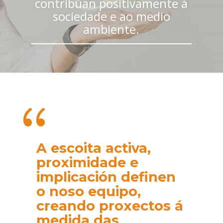
contribúan positivamente á
sociedade e ao medio
ambiente.
{
A escoita activa,
proximidade e
implicación definen
o noso equipo,
creando proxectos á
medida das