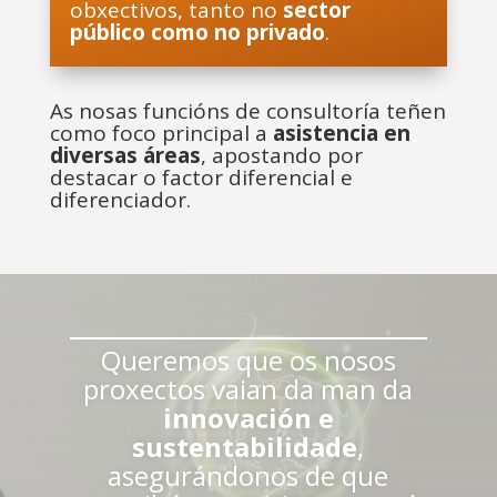
obxectivos, tanto no
sector
público como no privado
.
As nosas funcións de consultoría teñen
como foco principal a
asistencia en
diversas áreas
, apostando por
destacar o factor diferencial e
diferenciador.
Queremos que os nosos
proxectos vaian da man da
innovación e
sustentabilidade
,
asegurándonos de que