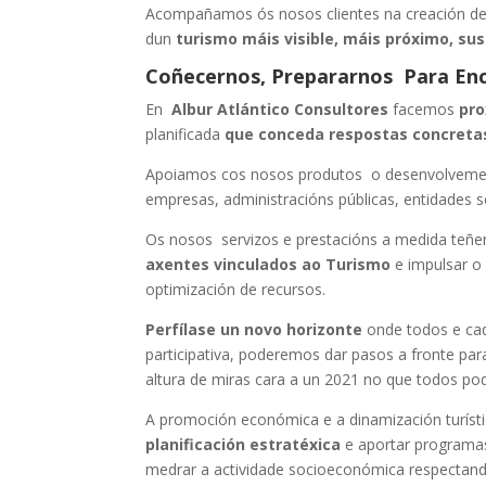
Acompañamos ós nosos clientes na creación d
dun
turismo máis visible, máis próximo, su
Coñecernos, Prepararnos Para Enc
En
Albur Atlántico Consultores
facemos
pro
planificada
que conceda respostas concreta
Apoiamos cos nosos produtos o desenvolvement
empresas, administracións públicas, entidades s
Os nosos servizos e prestacións a medida teñ
axentes vinculados ao Turismo
e impulsar o 
optimización de recursos.
Perfílase un novo horizonte
onde todos e cad
participativa, poderemos dar pasos a fronte par
altura de miras cara a un 2021 no que todos po
A promoción económica e a dinamización turís
planificación estratéxica
e aportar programas
medrar a actividade socioeconómica respectan