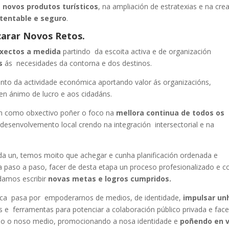
e
novos produtos turísticos
, na ampliación de estratexias e na cre
stentable e seguro
.
arar Novos Retos.
xectos a medida
partindo da escoita activa e de organización
s
ás necesidades da contorna e dos destinos.
o da actividade económica aportando valor ás organizacións,
en ánimo de lucro e aos cidadáns.
en como obxectivo poñer o foco na
mellora continua de todos os
desenvolvemento local crendo na integración intersectorial e na
a un, temos moito que achegar e cunha planificación ordenada e
a paso a paso, facer de desta etapa un proceso profesionalizado e c
damos escribir
novas metas e logros cumpridos.
tica pasa por empoderarnos de medios, de identidade,
impulsar un
 e ferramentas para potenciar a colaboración público privada e face
do o noso medio, promocionando a nosa identidade e
poñendo en v