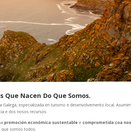
es Que Nacen Do Que Somos.
ra Galega, especializada en turismo e desenvolvemento local. Asumi
ia e dos nosos recursos.
ha
promoción económica sustentable
e
comprometida coa no
s, que somos todos.